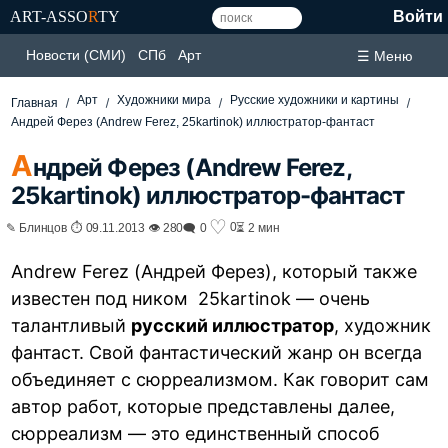
ART-ASSO
R
TY
Войти
Новости (СМИ)
СПб
Арт
☰ Меню
Арт
Художники мира
Русские художники и картины
Главная
Андрей Ферез (Andrew Ferez, 25kartinok) иллюстратор-фантаст
А
ндрей Ферез (Andrew Ferez,
25kartinok) иллюстратор-фантаст
♡
0
✎ Блинцов ⏱ 09.11.2013 👁 280
🗨 0
⏳ 2 мин
Andrew Ferez (Андрей Ферез), который также
известен под ником 25kartinok — очень
талантливый
русский иллюстратор
, художник
фантаст. Свой фантастический жанр он всегда
объединяет с сюрреализмом. Как говорит сам
автор работ, которые представлены далее,
сюрреализм — это единственный способ