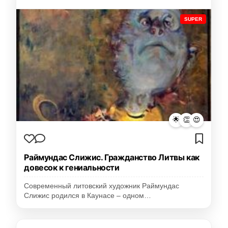
SUPER
🌟
👏
😍
Раймундас Слижис. Гражданство Литвы как
довесок к гениальности
Современный литовский художник Раймундас
Слижис родился в Каунасе – одном…