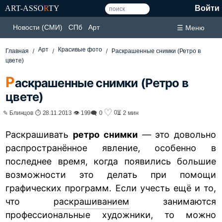
ART-ASSO
R
TY
Войти
Новости (СМИ)
СПб
Арт
☰ Меню
Арт
Красивые фото
Главная
Раскрашенные снимки (Ретро в
цвете)
Р
аскрашенные снимки (Ретро в
цвете)
♡
0
✎ Блинцов ⏱ 28.11.2013 👁 199
🗨 0
⏳ 2 мин
Раскрашивать
ретро снимки
— это довольно
распространённое явление, особенно в
последнее время, когда появились большие
возможности это делать при помощи
графических программ. Если учесть ещё и то,
что
раскрашиванием
занимаются
профессиональные художники, то можно