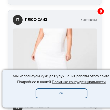
8
П
ПЛЮС-САЙЗ
5 лет назад
Мы используем куки для улучшения работы этого сайта
Читать сейчас:
Худоба окончательно
Подробнее в нашей
Политике конфиденциальности
вышла из моды?
ОК
3
W
WORLD GIRLS
6 лет назад