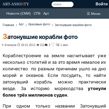
ART-ASSO
R
TY
Войти
Новости (СМИ)
СПб
Арт
☰ Меню
Арт
Красивые фото
Главная
Затонувшие корабли фото
З
атонувшие корабли фото
♡
0
✎ Блинцов ⏱ 18.01.2012 👁 211
🗨 2
⏳ 1 мин
Кораблестроение на земле насчитывает уже
несколько столетий и за это время немалое их
количество по разным причинам ушло на дно
морей и океанов. Если посудить, то найти
затонувший корабль можно практически
везде. За историю мореходства
утонули
более трёх миллионов суден
.
При одном только названии Затонувший