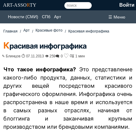
ART-ASSO
R
TY
Войти
Новости (СМИ)
СПб
Арт
☰ Меню
Арт
Красивые фото
Главная
Красивая инфографика
К
расивая инфографика
♡
0
✎ Блинцов ⏱ 07.11.2013 👁 259
🗨 0
⏳ 1 мин
Что такое инфографика?
Это представление
какого-либо продукта, данных, статистики и
других вещей посредством красивого
графического оформления. Инфографика очень
распространена в наше время и используется
в самых разных отраслях, начиная от
блоггинга и заканчивая крупным
производством или брендовыми компаниями.