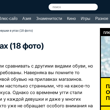
Плюс-сайз
Азия
Знаменитости
Кино
Игры
Разное
вушки в уггах (18 фото)
ПЛЮ
ах (18 фото)
ли сравнивать с другими видами обуви, но
требованы. Наверняка вы помните то
ивой обувью на прилавках магазинов.
П
м настолько странными, что на какое-то
О
куса. Однако со временем угги стали
П
и у каждой девушки и даже у многих
икто уже не обращает особого внимания на