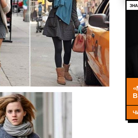
ЗНА
«
В
Ч