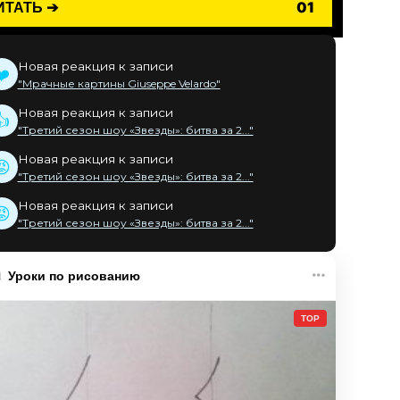
ИТАТЬ ➔
01
Новая реакция к записи
❤️
"Мрачные картины Giuseppe Velardo"
Новая реакция к записи
👍
"Третий сезон шоу «Звезды»: битва за 2..."
Новая реакция к записи
😡
"Третий сезон шоу «Звезды»: битва за 2..."
Новая реакция к записи
😡
"Третий сезон шоу «Звезды»: битва за 2..."
Уроки по рисованию
TOP