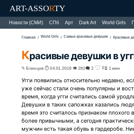
ART-ASSO
R
TY
Новости (СМИ)
СПб
Арт
Dark Art
World Girls
World Girls
Самые красивые девушки
Главная
Красивые де
К
расивые девушки в угг
♡
0
✎ Блинцов ⏱ 04.01.2018 👁 281
🗨 2
⏳ 1 мин
Угги появились относительно недавно, ес
уже сейчас стали очень популярны и вос
время, когда угги считались самой уродл
Девушки в таких сапожках казались людя
время это считалось признаком плохого в
более привычными, а сегодня практическ
мужчин есть такая обувь в гардеробе. Н