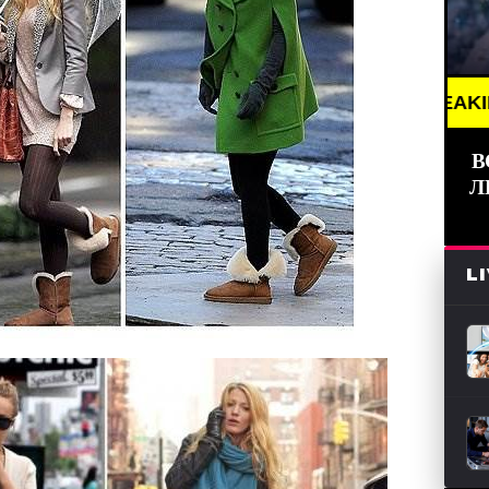
BREAKING NEWS /// 
В
Л
L