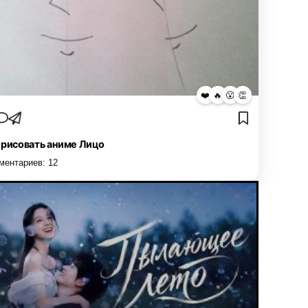
❤️
🔥
😮
👏
 рисовать аниме Лицо
ментариев:
12