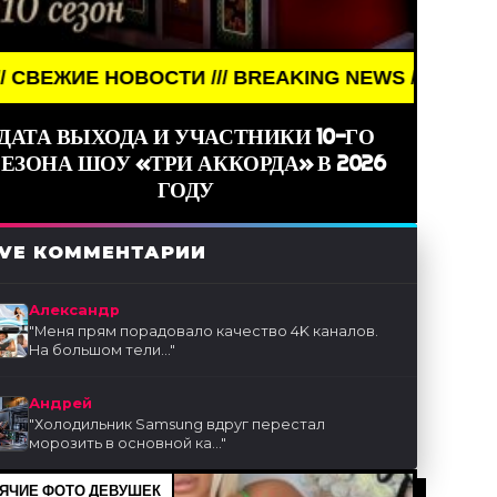
// BREAKING NEWS /// НОВОСТИ (СМИ) /// СВЕЖИЕ
ДАТА ВЫХОДА И УЧАСТНИКИ 10-ГО
ЕЗОНА ШОУ «ТРИ АККОРДА» В 2026
ГОДУ
IVE КОММЕНТАРИИ
Александр
"
Меня прям порадовало качество 4K каналов.
На большом тели...
"
Андрей
"
Холодильник Samsung вдруг перестал
морозить в основной ка...
"
ЯЧИЕ ФОТО ДЕВУШЕК