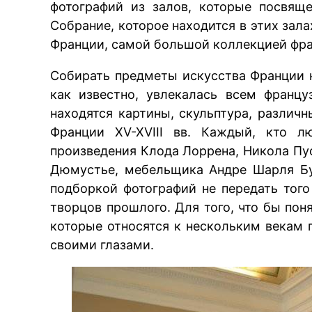
фотографий из залов, которые посвя
Собрание, которое находится в этих зала
Франции, самой большой коллекцией фра
Собирать предметы искусства Франции н
как известно, увлекалась всем францу
находятся картины, скульптура, различ
Франции XV-XVIII вв. Каждый, кто л
произведения Клода Лоррена, Никола Пус
Дюмустье, мебельщика Андре Шарля Бу
подборкой фотографий не передать того
творцов прошлого. Для того, что бы по
которые относятся к нескольким векам 
своими глазами.