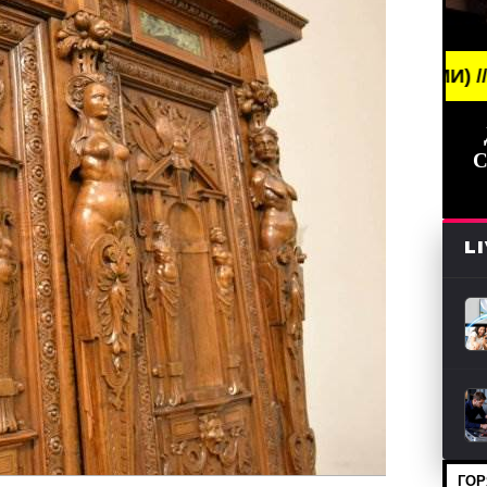
 NEWS /// НОВОСТИ (СМИ) /// СВЕЖИЕ НОВОСТИ /
С
L
ГОР