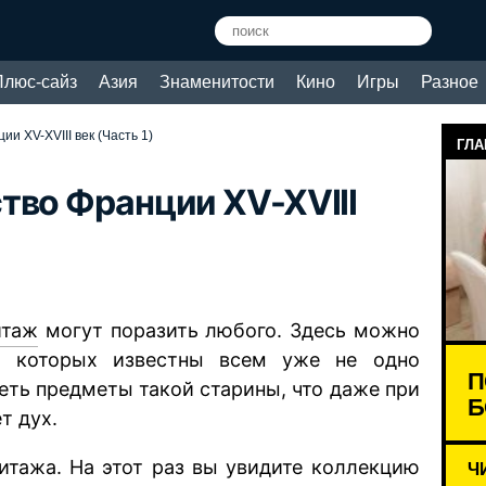
Плюс-сайз
Азия
Знаменитости
Кино
Игры
Разное
и XV-XVIII век (Часть 1)
ГЛА
тво Франции XV-XVIII
итаж
могут поразить любого. Здесь можно
а которых известны всем уже не одно
П
еть предметы такой старины, что даже при
Б
т дух.
тажа. На этот раз вы увидите коллекцию
Ч