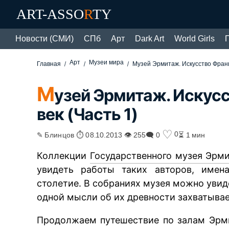
ART-ASSO
R
TY
Новости (СМИ)
СПб
Арт
Dark Art
World Girls
Арт
Музеи мира
Главная
Музей Эрмитаж. Искусство Франци
М
узей Эрмитаж. Искусс
век (Часть 1)
♡
0
✎ Блинцов ⏱ 08.10.2013 👁 255
🗨 0
⏳ 1 мин
Коллекции
Государственного музея Эрм
увидеть работы таких авторов, имен
столетие. В собраниях музея можно увид
одной мысли об их древности захватывае
Продолжаем путешествие по залам Эрми