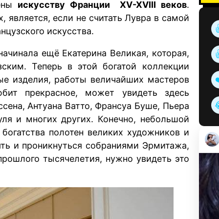
щены
искусству Франции XV-XVIII веков
.
х, является, если не считать Лувра в самой
нцузского искусства.
ачинала ещё Екатерина Великая, которая,
зским. Теперь в этой богатой коллекции
ные изделия, работы величайших мастеров
юбит прекрасное, может увидеть здесь
сена, Антуана Ватто, Франсуа Буше, Пьера
ля и многих других. Конечно, небольшой
 богатства полотен великих художников и
нять и проникнуться собраниями Эрмитажа,
прошлого тысячелетия, нужно увидеть это