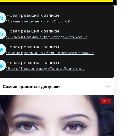
Новая реакция к записи
👍
"Самые смешные коты (20 фото)"
Новая реакция к записи
👍
"«Окно в Париж» актёры тогда и сейчас ..."
Новая реакция к записи
❤️
"Анонс преемника «Великолепного века»:..."
Новая реакция к записи
😂
"Все о 13 сезоне шоу «Голос. Дети»: пр..."
Самые красивые девушки
TOP