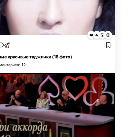
❤️
🔥
😮
👏
ые красивые таджички (18 фото)
ментариев:
12