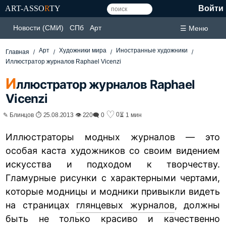
ART-ASSO
R
TY
Войти
Новости (СМИ)
СПб
Арт
☰ Меню
Арт
Художники мира
Иностранные художники
Главная
Иллюстратор журналов Raphael Vicenzi
И
ллюстратор журналов Raphael
Vicenzi
♡
0
✎ Блинцов ⏱ 25.08.2013 👁 220
🗨 0
⏳ 1 мин
Иллюстраторы модных журналов — это
особая каста художников со своим видением
искусства и подходом к творчеству.
Гламурные рисунки с характерными чертами,
которые модницы и модники привыкли видеть
на страницах
глянцевых журналов
, должны
быть не только красиво и качественно