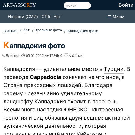
ART-ASSO
R
TY
Войти
Новости (СМИ)
СПб
Арт
☰ Меню
Арт
Красивые фото
Главная
Каппадокия фото
К
аппадокия фото
♡
0
✎ Блинцов ⏱ 05.01.2012 👁 178
🗨 0
⏳ 1 мин
Каппадокия — удивительное место в
Турции
. В
переводе
Cappadocia
означает не что иное, а
Страна прекрасных лошадей. Благодаря
своему чрезвычайно удивительному
ландшафту Каппадокия входит в перечень
Всемирного наследия ЮНЕСКО. Интересная
геология и вид обязаны двум вещам: активной
вулканической деятельности, которая
протекала здесь ещё в эру Кайнозоя и