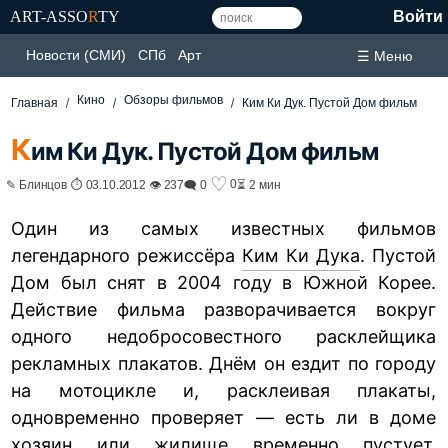
ART-ASSO
R
TY
Войти
Новости (СМИ)
СПб
Арт
☰ Меню
Кино
Обзоры фильмов
Главная
Ким Ки Дук. Пустой Дом фильм
К
им Ки Дук. Пустой Дом фильм
♡
0
✎ Блинцов ⏱ 03.10.2012 👁 237
🗨 0
⏳ 2 мин
Один из самых известных фильмов
легендарного режиссёра
Ким Ки Дука
. Пустой
Дом был снят в 2004 году в Южной Корее.
Действие фильма разворачивается вокруг
одного недобросовестного расклейщика
рекламных плакатов. Днём он ездит по городу
на мотоцикле и, расклеивая плакаты,
одновременно проверяет — есть ли в доме
хозяин или жилище временно пустует.