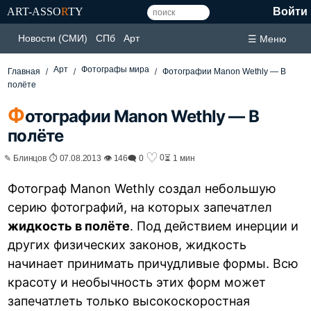
ART-ASSO
R
TY
Войти
Новости (СМИ)
СПб
Арт
☰ Меню
Арт
Фотографы мира
Главная
Фотографии Manon Wethly — В
полёте
Ф
отографии Manon Wethly — В
полёте
♡
0
✎ Блинцов ⏱ 07.08.2013 👁 146
🗨 0
⏳ 1 мин
Фотограф Manon Wethly создал небольшую
серию фотографий, на которых запечатлел
жидкость в полёте
. Под действием инерции и
других физических законов, жидкость
начинает принимать причудливые формы. Всю
красоту и необычность этих форм может
запечатлеть только
высокоскоростная