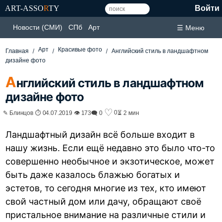
ART-ASSO
R
TY
Войти
Новости (СМИ)
СПб
Арт
☰ Меню
Арт
Красивые фото
Главная
Английский стиль в ландшафтном
дизайне фото
А
нглийский стиль в ландшафтном
дизайне фото
♡
0
✎ Блинцов ⏱ 04.07.2019 👁 173
🗨 0
⏳ 2 мин
Ландшафтный дизайн всё больше входит в
нашу жизнь. Если ещё недавно это было что-то
совершенно необычное и экзотическое, может
быть даже казалось блажью богатых и
эстетов, то сегодня многие из тех, кто имеют
свой частный дом или дачу, обращают своё
пристальное внимание на различные стили и