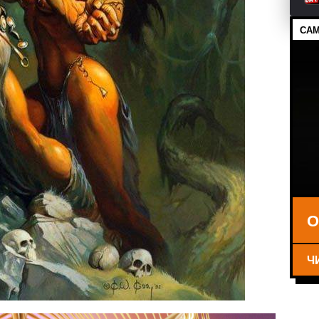
САМ
О
Ч