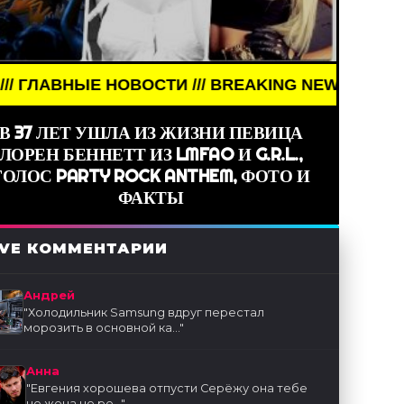
AKING NEWS /// НОВОСТИ (СМИ) /// ГЛАВНЫЕ НОВ
В 37 ЛЕТ УШЛА ИЗ ЖИЗНИ ПЕВИЦА
ЛОРЕН БЕННЕТТ ИЗ LMFAO И G.R.L.,
ГОЛОС PARTY ROCK ANTHEM, ФОТО И
ФАКТЫ
IVE КОММЕНТАРИИ
Андрей
"
Холодильник Samsung вдруг перестал
морозить в основной ка...
"
Анна
"
Евгения хорошева отпусти Серёжу она тебе
не жена не ре...
"