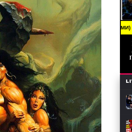
// НОВОСТИ (СМИ) /// ГЛАВНЫЕ НОВОСТИ /// BRE
L