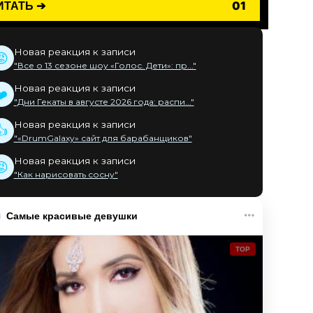
ИТАТЬ ➔
01
Новая реакция к записи
😡
"Все о 13 сезоне шоу «Голос. Дети»: пр..."
Новая реакция к записи
❤️
"Дни Гекаты в августе 2026 года: распи..."
Новая реакция к записи
👍
"«DrumGalaxy» сайт для барабанщиков"
Новая реакция к записи
😡
"Как нарисовать сосну"
Самые красивые девушки
TOP