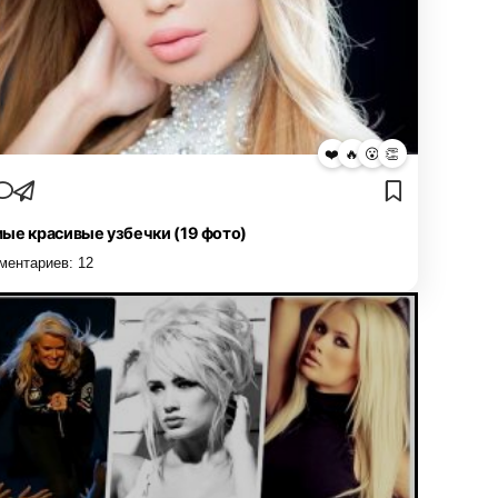
❤️
🔥
😮
👏
ые красивые узбечки (19 фото)
ментариев:
12