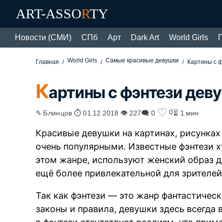
ART-ASSO
R
TY
Новости (СМИ)
СПб
Арт
Dark Art
World Girls
World Girls
Самые красивые девушки
Главная
Картины с 
К
артины с фэнтези дев
♡
0
✎ Блинцов ⏱ 01.12.2018 👁 227
🗨 0
⏳ 1 мин
Красивые девушки на картинах, рисунка
очень популярными. Известные фэнтези х
этом жанре, используют женский образ д
ещё более привлекательной для зрителей
Так как фэнтези — это жанр фантастичес
законы и правила, девушки здесь всегда 