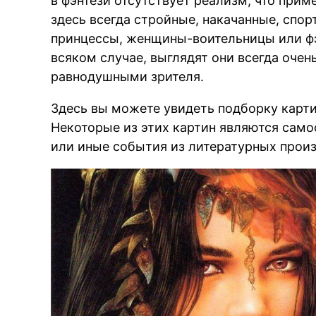
в фэнтези отсутствует реализм, что при
здесь всегда стройные, накачанные, спо
принцессы, женщины-воительницы или фэ
всяком случае, выглядят они всегда очен
равнодушными зрителя.
Здесь вы можете увидеть подборку карти
Некоторые из этих картин являются само
или иные события из литературных прои