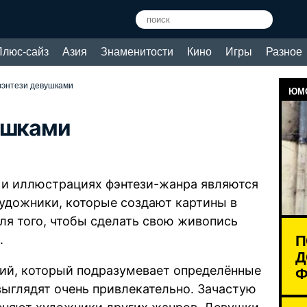
Плюс-сайз
Азия
Знаменитости
Кино
Игры
Разное
фэнтези девушками
ЮМО
ушками
х и иллюстрациях фэнтези-жанра являются
удожники, которые создают картины в
ля того, чтобы сделать свою живопись
П
.
Д
Ф
кий, который подразумевает определённые
выглядят очень привлекательно. Зачастую