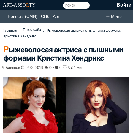
ART-ASSO
R
TY
Войти
Новости (СМИ)
СПб
Арт
☰ Меню
Плюс-сайз
Главная
Рыжеволосая актриса с пышными формами
Кристина Хендрикс
Р
ыжеволосая актриса с пышными
формами Кристина Хендрикс
♡
0
✎ Блинцов ⏱ 07.06.2019 👁 328
🗨 0
⏳ 1 мин