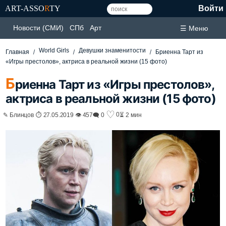
ART-ASSO
R
TY
Войти
Новости (СМИ)
СПб
Арт
☰ Меню
World Girls
Девушки знаменитости
Главная
Бриенна Тарт из
«Игры престолов», актриса в реальной жизни (15 фото)
Б
риенна Тарт из «Игры престолов»,
актриса в реальной жизни (15 фото)
♡
0
✎ Блинцов ⏱ 27.05.2019 👁 457
🗨 0
⏳ 2 мин