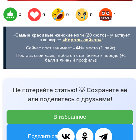
0
0
0
0
1
«
Самые красивые женские ноги (20 фото)
» участвует
в конкурсе
«Король лайков»
!
46
Сейчас пост занимает «
» место (
1
лайк).
Поставь свой лайк, чтобы он стал ближе к победе (+1
балл в личный профиль)!
Не потеряйте статью! 💡 Сохраните её
или поделитесь с друзьями!
В избранное
Поделиться