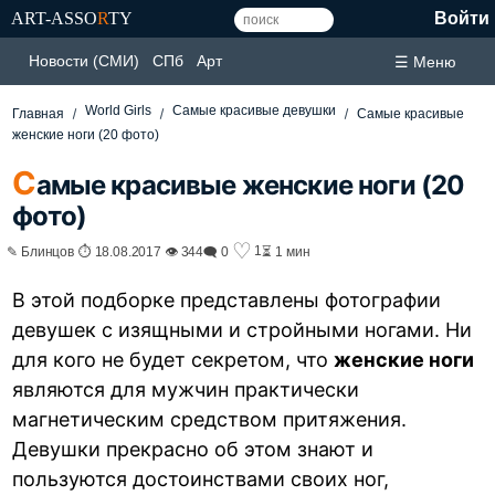
ART-ASSO
R
TY
Войти
Новости (СМИ)
СПб
Арт
☰ Меню
World Girls
Самые красивые девушки
Главная
Самые красивые
женские ноги (20 фото)
С
амые красивые женские ноги (20
фото)
♡
1
✎ Блинцов ⏱ 18.08.2017 👁 344
🗨 0
⏳ 1 мин
В этой подборке представлены фотографии
девушек с изящными и стройными ногами. Ни
для кого не будет секретом, что
женские ноги
являются для мужчин практически
магнетическим средством притяжения.
Девушки прекрасно об этом знают и
пользуются достоинствами своих ног,