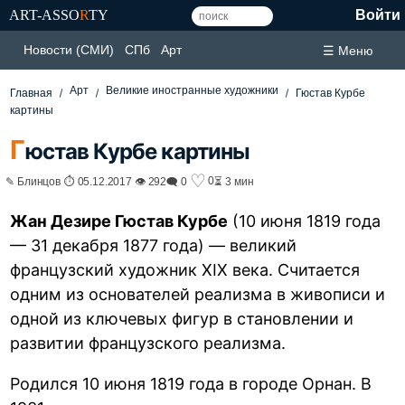
ART-ASSO
R
TY
Войти
Новости (СМИ)
СПб
Арт
☰ Меню
Арт
Великие иностранные художники
Главная
Гюстав Курбе
картины
Г
юстав Курбе картины
♡
0
✎ Блинцов ⏱ 05.12.2017 👁 292
🗨 0
⏳ 3 мин
Жан Дезире Гюстав Курбе
(10 июня 1819 года
— 31 декабря 1877 года) — великий
французский художник XIX века. Считается
одним из основателей реализма в живописи и
одной из ключевых фигур в становлении и
развитии французского реализма.
Родился 10 июня 1819 года в городе Орнан. В