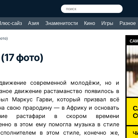
Плюс-сайз
Азия
Знаменитости
Кино
Игры
Разное
ото)
САМ
(17 фото)
движение современной молодёжи, но и
озное движение растаманство появилось в
ыл Маркус Гарви, который призвал всё
С
на свою прародину — в Африку и основать
С
ение растафари в скором времени
енно в этом ему помогла музыка в стиле
полнителем в этом стиле, конечно же,
Ч