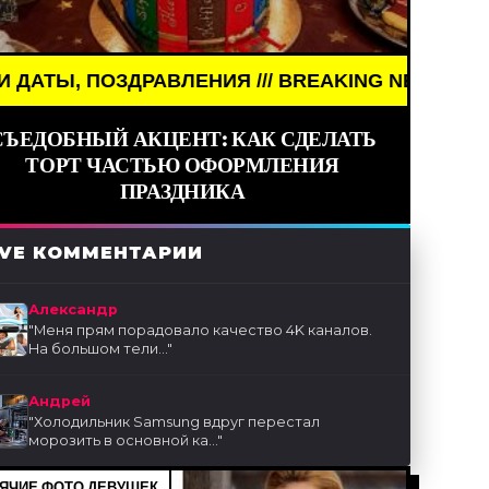
/// BREAKING NEWS /// НОВОСТИ (СМИ) /// ПРА
СЪЕДОБНЫЙ АКЦЕНТ: КАК СДЕЛАТЬ
ТОРТ ЧАСТЬЮ ОФОРМЛЕНИЯ
ПРАЗДНИКА
IVE КОММЕНТАРИИ
Александр
"
Меня прям порадовало качество 4K каналов.
На большом тели...
"
Андрей
"
Холодильник Samsung вдруг перестал
морозить в основной ка...
"
ЯЧИЕ ФОТО ДЕВУШЕК