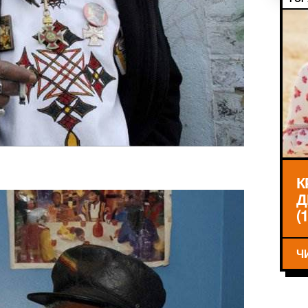
К
Д
(
Ч