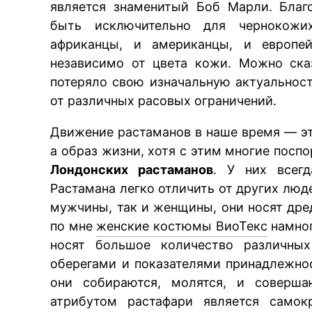
является знаменитый Боб Марли. Благ
быть исключительно для чернокожи
африканцы, и американцы, и европей
независимо от цвета кожи. Можно сказ
потеряло свою изначальную актуальнос
от различных расовых ограничений.
Движение растаманов в наше время — эт
а образ жизни, хотя с этим многие посп
Лондонских растаманов
. У них всег
Растамана легко отличить от других люд
мужчины, так и женщины, они носят дре
по мне
женские костюмы ВиоТекс
намног
носят большое количество различных
оберегами и показателями принадлежнос
они собираются, молятся, и соверш
атрибутом растафари является само