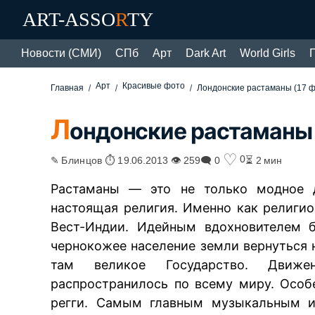
ART-ASSO
R
TY
Новости (СМИ)
СПб
Арт
Dark Art
World Girls
Арт
Красивые фото
Главная
Лондонские растаманы (17 ф
Л
ондонские растаманы 
♡
0
✎ Блинцов ⏱ 19.06.2013 👁 259
🗨 0
⏳ 2 мин
Растаманы — это не только модное 
настоящая религия. Именно как религи
Вест-Индии. Идейным вдохновителем б
чернокожее население земли вернуться 
там великое Государство. Движ
распространилось по всему миру. Особ
регги. Самым главным музыкальным ис