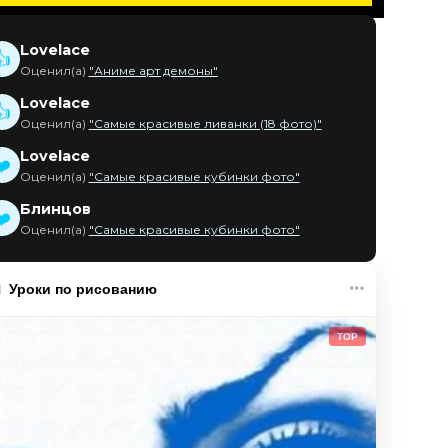
Lovelace
👍
Оценил(а)
"Аниме арт демоны"
Lovelace
👍
Оценил(а)
"Самые красивые ливанки (18 фото)"
Lovelace
❤️
Оценил(а)
"Самые красивые кубинки фото"
Блинцов
❤️
Оценил(а)
"Самые красивые кубинки фото"
Уроки по рисованию
TOP