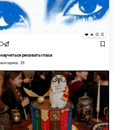
❤️
🔥
😮
👏
 научиться рисовать глаза
ментариев:
28