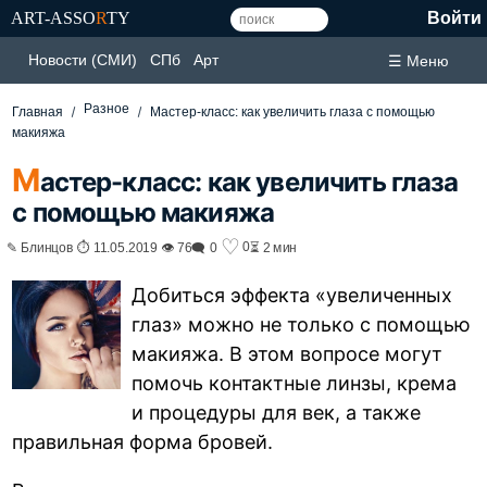
ART-ASSO
R
TY
Войти
Новости (СМИ)
СПб
Арт
☰ Меню
Разное
Главная
Мастер-класс: как увеличить глаза с помощью
макияжа
М
астер-класс: как увеличить глаза
с помощью макияжа
♡
0
✎ Блинцов ⏱ 11.05.2019 👁 76
🗨 0
⏳ 2 мин
Добиться эффекта «увеличенных
глаз» можно не только с помощью
макияжа. В этом вопросе могут
помочь контактные линзы, крема
и процедуры для век, а также
правильная форма бровей.