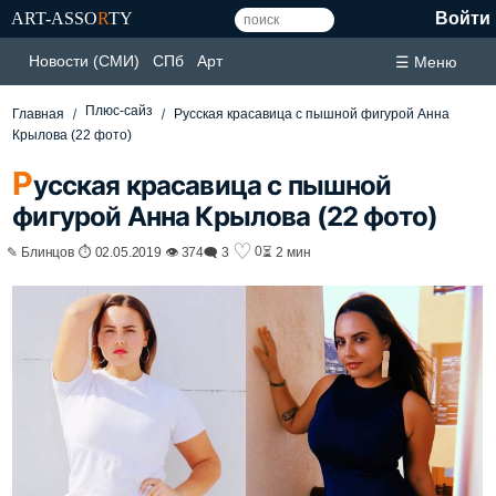
ART-ASSO
R
TY
Войти
Новости (СМИ)
СПб
Арт
☰ Меню
Плюс-сайз
Главная
Русская красавица с пышной фигурой Анна
Крылова (22 фото)
Р
усская красавица с пышной
фигурой Анна Крылова (22 фото)
♡
0
✎ Блинцов ⏱ 02.05.2019 👁 374
🗨 3
⏳ 2 мин