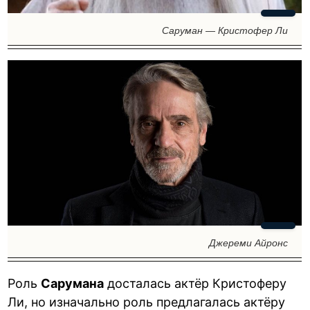
Саруман — Кристофер Ли
Джереми Айронс
Роль
Сарумана
досталась актёр Кристоферу
Ли, но изначально роль предлагалась актёру