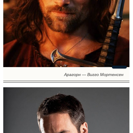
Арагорн — Вигго Мортенсен