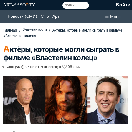
ART-ASSO
R
TY
Войти
Новости (СМИ)
СПб
Арт
☰ Меню
Знаменитости
Главная
Актёры, которые могли сыграть в фильме
«Властелин колец»
А
ктёры, которые могли сыграть в
фильме «Властелин колец»
♡
0
✎ Блинцов ⏱ 27.03.2019 👁 330
🗨 0
⏳ 3 мин