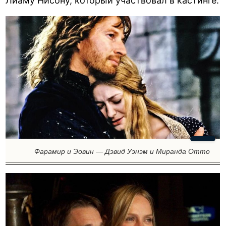
Лиаму Нисону, который участвовал в кастинге.
Фарамир и Эовин — Дэвид Уэнэм и Миранда Отто