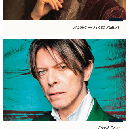
Элронд — Хьюго Уивинг
Дэвид Боуи