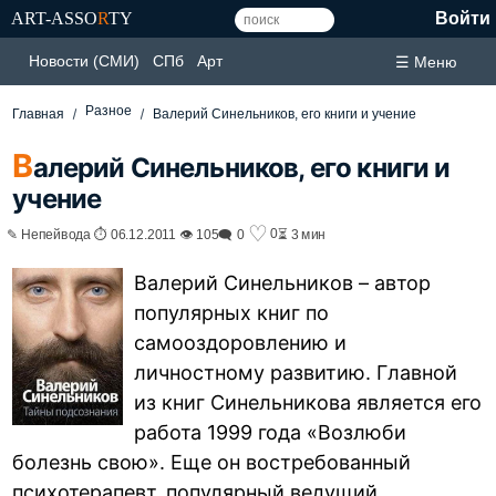
ART-ASSO
R
TY
Войти
Новости (СМИ)
СПб
Арт
☰ Меню
Разное
Главная
Валерий Синельников, его книги и учение
В
алерий Синельников, его книги и
учение
♡
0
✎ Непейвода ⏱ 06.12.2011 👁 105
🗨 0
⏳ 3 мин
Валерий Синельников – автор
популярных книг по
самооздоровлению и
личностному развитию. Главной
из книг Синельникова является его
работа 1999 года «Возлюби
болезнь свою». Еще он востребованный
психотерапевт, популярный ведущий