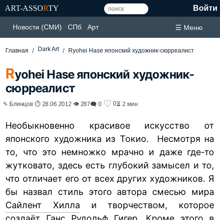
ART-ASSO
R
TY
Войти
Новости (СМИ)
СПб
Арт
☰ Меню
Dark Art
Главная
Ryohei Hase японский художник-сюрреалист
R
yohei Hase японский художник-
сюрреалист
♡
0
✎ Блинцов ⏱ 28.06.2012 👁 287
🗨 0
⏳ 2 мин
Необыкновенно красивое искусство от
японского художника из Токио. Несмотря на
то, что это немножко мрачно и даже где-то
жутковато, здесь есть глубокий замысел и то,
что отличает его от всех других художников. Я
бы назвал стиль этого автора смесью мира
Сайлент Хилла
и творчеством, которое
создаёт
Ганс Рудольф Гигер
. Кроме этого в