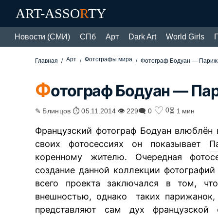
ART-ASSO
R
TY
Новости (СМИ)
СПб
Арт
Dark Art
World Girls
Арт
Фотографы мира
Главная
Фотограф Бодуан — Париж
Ф
отограф Бодуан — Па
♡
0
✎ Блинцов ⏱ 05.11.2014 👁 229
🗨 0
⏳ 1 мин
Французский фотограф Бодуан влюблён в
своих фотосессиях он показывает
П
коренному жителю. Очередная фотос
создание данной коллекции фотографий
всего проекта заключался в том, чт
внешностью, однако таких парижанок,
представляют сам дух французской