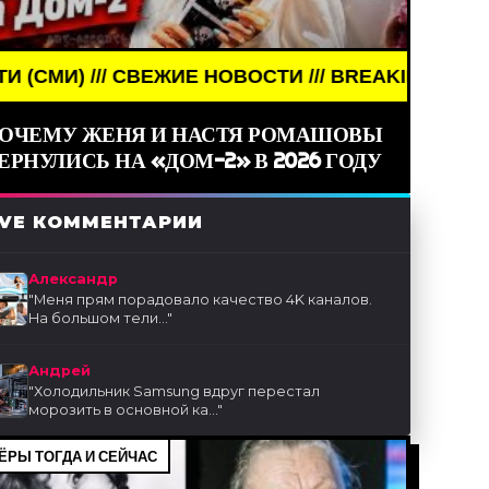
ОВОСТИ /// BREAKING NEWS /// НОВОСТИ (СМИ) /
ОЧЕМУ ЖЕНЯ И НАСТЯ РОМАШОВЫ
ЕРНУЛИСЬ НА «ДОМ-2» В 2026 ГОДУ
IVE КОММЕНТАРИИ
Александр
"
Меня прям порадовало качество 4K каналов.
На большом тели...
"
Андрей
"
Холодильник Samsung вдруг перестал
морозить в основной ка...
"
ЁРЫ ТОГДА И СЕЙЧАС