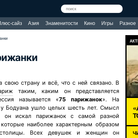
Плюс-сайз
Азия
Знаменитости
Кино
Игры
Разное
анки
АКТ
рижанки
 свою страну и всё, что с ней связано. В
ариж
таким, каким он представляется
ессия называется «
75 парижанок
». На
«
 у Бодуана ушло целых шесть лет. Смысл
Т
о он искал парижанок с самой разной
 которые наиболее характерным образом
 столицы. Всех девушек и женщин он
Ч