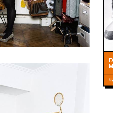
Г
М
Ч