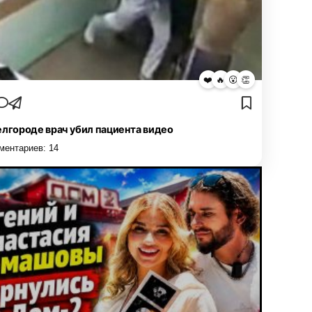
❤️
🔥
😮
👏
елгороде врач убил пациента видео
ментариев:
14