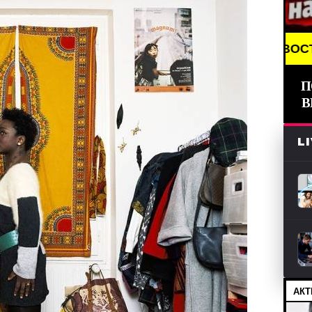
BREAKING NEWS /// НОВОСТИ (СМИ) /// СВЕЖИЕ Н
П
В
L
АКТ