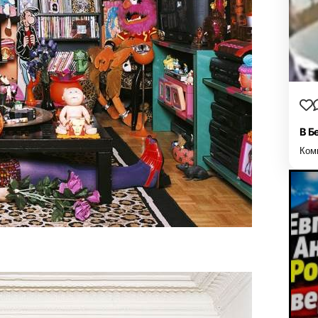
В Б
Ком