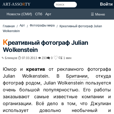
ART-ASSO
R
TY
Войти
Новости (СМИ)
СПб
Арт
☰ Меню
Арт
Фотографы мира
Главная
Креативный фотограф Julian
Wolkenstein
К
реативный фотограф Julian
Wolkenstein
♡
0
✎ Блинцов ⏱ 07.03.2013 👁 233
🗨 0
⏳ 1 мин
Юмор и
креатив
от рекламного фотографа
Julian Wolkenstein. В
Британии
, откуда
фотограф родом, Julian Wolkenstein пользуется
очень большой популярностью. Его работы
заказывают самые известные компании и
организации. Всё дело в том, что Джулиан
использует довольно необычный и