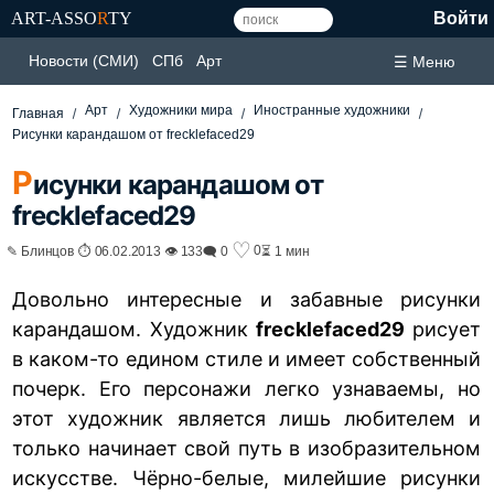
ART-ASSO
R
TY
Войти
Новости (СМИ)
СПб
Арт
☰ Меню
Арт
Художники мира
Иностранные художники
Главная
Рисунки карандашом от frecklefaced29
Р
исунки карандашом от
frecklefaced29
♡
0
✎ Блинцов ⏱ 06.02.2013 👁 133
🗨 0
⏳ 1 мин
Довольно интересные и забавные рисунки
карандашом. Художник
frecklefaced29
рисует
в каком-то едином стиле и имеет собственный
почерк. Его персонажи легко узнаваемы, но
этот художник является лишь любителем и
только начинает свой путь в изобразительном
искусстве. Чёрно-белые, милейшие рисунки