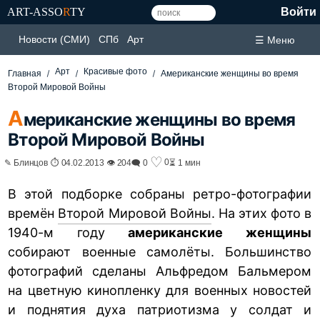
ART-ASSO
R
TY
Войти
Новости (СМИ)
СПб
Арт
☰ Меню
Арт
Красивые фото
Главная
Американские женщины во время
Второй Мировой Войны
А
мериканские женщины во время
Второй Мировой Войны
♡
0
✎ Блинцов ⏱ 04.02.2013 👁 204
🗨 0
⏳ 1 мин
В этой подборке собраны ретро-фотографии
времён
Второй Мировой Войны
. На этих фото в
1940-м году
американские женщины
собирают военные самолёты. Большинство
фотографий сделаны Альфредом Бальмером
на цветную кинопленку для военных новостей
и поднятия духа патриотизма у солдат и