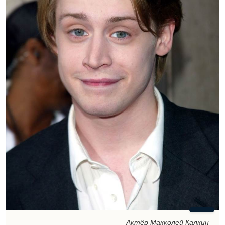
Актёр Макколей Калкин