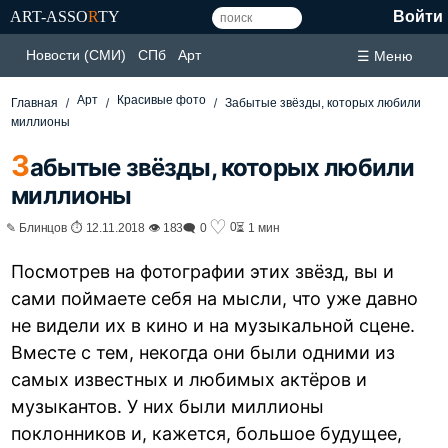
ART-ASSO
R
TY
Войти
Новости (СМИ)
СПб
Арт
☰ Меню
Арт
Красивые фото
Главная
Забытые звёзды, которых любили
миллионы
З
абытые звёзды, которых любили
миллионы
♡
0
✎ Блинцов ⏱ 12.11.2018 👁 183
🗨 0
⏳ 1 мин
Посмотрев на фотографии этих звёзд, вы и
сами поймаете себя на мысли, что уже давно
не видели их в кино и на музыкальной сцене.
Вместе с тем, некогда они были одними из
самых известных и любимых актёров и
музыкантов. У них были миллионы
поклонников и, кажется, большое будущее,