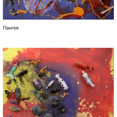
Пангея