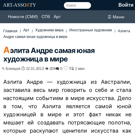
ART-ASSO
R
TY
Войти
Новости (СМИ)
СПб
Арт
☰ Меню
Арт
Художники мира
Иностранные художники
Главная
Аэлита
Андре самая юная художница в мире
А
элита Андре самая юная
художница в мире
♡
0
✎ Блинцов ⏱ 22.01.2013 👁 209
🗨 0
⏳ 2 мин
Аэлита Андре — художница из Австралии,
заставила весь мир говорить о себе и стала
настоящим событием в мире искусства. Дело
в том, что Аэлита является самой юной
художницей в мире и этот факт никак не
мешает ей создавать потрясающие полотна,
которые раскупают ценители искусства как