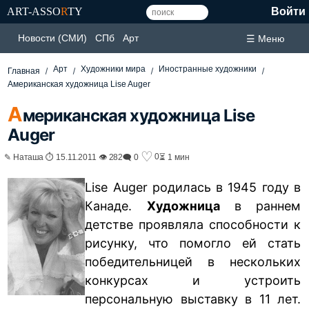
ART-ASSO
R
TY
Войти
Новости (СМИ)
СПб
Арт
☰ Меню
Арт
Художники мира
Иностранные художники
Главная
Американская художница Lise Auger
А
мериканская художница Lise
Auger
♡
0
✎ Наташа ⏱ 15.11.2011 👁 282
🗨 0
⏳ 1 мин
Lise Auger родилась в 1945 году в
Канаде.
Художница
в раннем
детстве проявляла способности к
рисунку, что помогло ей стать
победительницей в нескольких
конкурсах и устроить
персональную
выставку
в 11 лет.