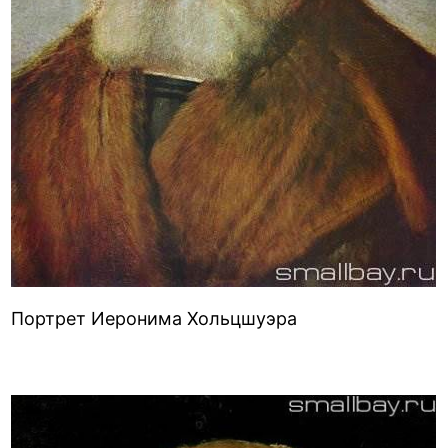
Портрет Иеронима Хольцшуэра