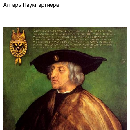
Алтарь Паумгартнера