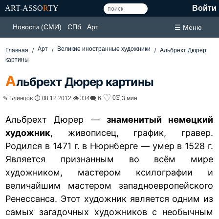
ART-ASSO
R
TY
Войти
Новости (СМИ)
СПб
Арт
☰ Меню
Арт
Великие иностранные художники
Главная
Альбрехт Дюрер
картины
А
льбрехт Дюрер картины
♡
0
✎ Блинцов ⏱ 08.12.2012 👁 334
🗨 6
⏳ 3 мин
Альбрехт Дюрер —
знаменитый немецкий
художник
, живописец, график, гравер.
Родился в 1471 г. в Нюрнберге — умер в 1528 г.
Является признанным во всём мире
художником, мастером ксилографии и
величайшим мастером западноевропейского
Ренессанса. Этот художник является одним из
самых загадочных художников с необычным