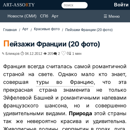
ART-ASSO
R
TY
Войти
Новости (СМИ)
СПб
Арт
☰ Меню
Арт
Красивые фото
Главная
Пейзажи Франции (20 фото)
П
ейзажи Франции (20 фото)
♡
0
✎ Блинцов ⏱ 04.12.2012 👁 205
🗨 2
⏳ 1 мин
Франция всегда считалась самой романтичной
страной на свете. Однако мало кто знает,
совершая
туры во Францию
, что эта
прекрасная страна знаменита не только
Эйфелевой Башней и романтичными напевами
французского шансона, но и совершенно
удивительными видами.
Природа
этой страны
так же невероятно красива и удивительна.
Живописные долины, серпантин в горах, луга,