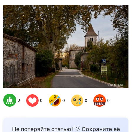
0
0
0
0
0
Не потеряйте статью! 💡 Сохраните её