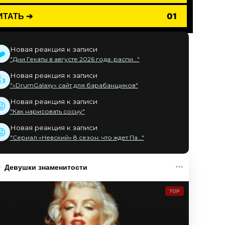
ИТАТЬ ➔
01
Новая реакция к записи
❤️
"Дни Гекаты в августе 2026 года: распи..."
Новая реакция к записи
👍
"«DrumGalaxy» сайт для барабанщиков"
Новая реакция к записи
😡
"Как нарисовать сосну"
Новая реакция к записи
😡
"Сериал «Невский» 8 сезон: что ждет Па..."
Девушки знаменитости
TOP