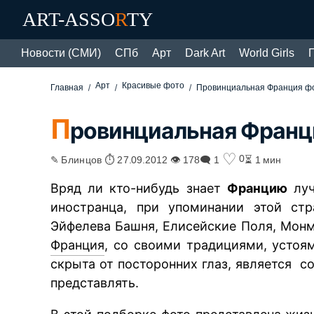
ART-ASSO
R
TY
Новости (СМИ)
СПб
Арт
Dark Art
World Girls
Арт
Красивые фото
Главная
Провинциальная Франция ф
П
ровинциальная Франц
♡
0
✎ Блинцов ⏱ 27.09.2012 👁 178
🗨 1
⏳ 1 мин
Вряд ли кто-нибудь знает
Францию
луч
иностранца, при упоминании этой стр
Эйфелева Башня, Елисейские Поля, Монма
Франция
, со своими традициями, устоя
скрыта от посторонних глаз, является с
представлять.