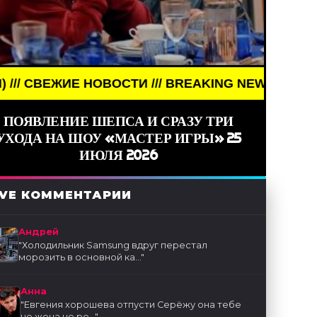
И /// BREAKING NEWS /// НОВОСТИ (СМИ) /// СВ
ПОЯВЛЕНИЕ ШЕПСА И СРАЗУ ТРИ
УХОДА НА ШОУ «МАСТЕР ИГРЫ» 25
ИЮЛЯ 2026
IVE КОММЕНТАРИИ
Андрей
"
Холодильник Samsung вдруг перестал
морозить в основной ка...
"
Анна
"
Евгения хорошева отпусти Серёжу она тебе
не жена не ре...
"