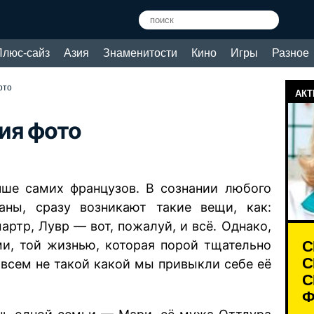
Плюс-сайз
Азия
Знаменитости
Кино
Игры
Разное
ото
АКТ
ия фото
ше самих французов. В сознании любого
аны, сразу возникают такие вещи, как:
ртр, Лувр — вот, пожалуй, и всё. Однако,
С
ми, той жизнью, которая порой тщательно
С
овсем не такой какой мы привыкли себе её
С
Ф