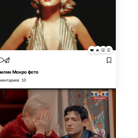
❤️
🔥
😮
👏
илин Монро фото
ментариев:
10