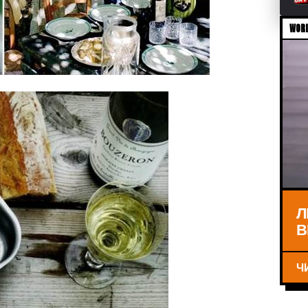
WORL
Л
В
Ч