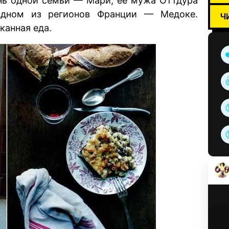
знь одной семьи — Мари, её мужа Оттдура
одном из регионов Франции — Медоке.
Ч
канная еда.