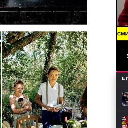
ING NEWS /// НОВОСТИ (СМИ) /// СВЕЖИЕ НОВОСТ
L