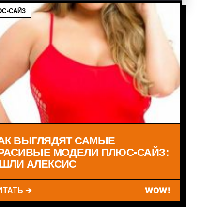
С-САЙЗ
АК ВЫГЛЯДЯТ САМЫЕ
РАСИВЫЕ МОДЕЛИ ПЛЮС-САЙЗ:
ШЛИ АЛЕКСИС
ИТАТЬ ➔
WOW!