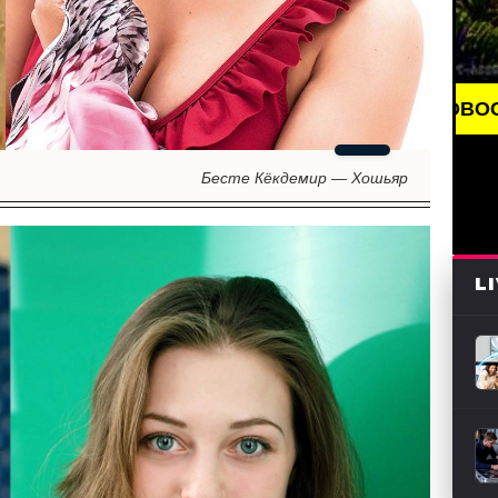
BREAKING NEWS /// НОВОСТИ (СМИ) /// СВЕЖИЕ 
Бесте Кёкдемир — Хошьяр
L