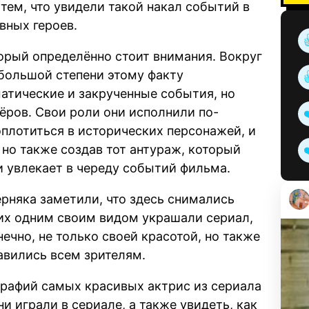
тем, что увидели такой накал событий в
вных героев.
торый определённо стоит внимания. Вокруг
большой степени этому факту
атические и закрученные события, но
ёров. Свои роли они исполнили по-
плотиться в исторических персонажей, и
, но также создав тот антураж, который
 увлекает в череду событий фильма.
ерняка заметили, что здесь снимались
них одним своим видом украшали сериал,
ечно, не только своей красотой, но также
авились всем зрителям.
графий самых красивых актрис из сериала
и играли в сериале, а также увидеть, как