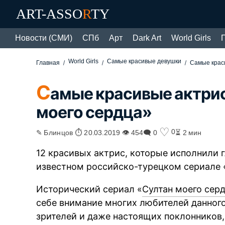
ART-ASSO
R
TY
Новости (СМИ)
СПб
Арт
Dark Art
World Girls
World Girls
Самые красивые девушки
Главная
Самые крас
С
амые красивые актрис
моего сердца»
♡
0
✎ Блинцов ⏱ 20.03.2019 👁 454
🗨 0
⏳ 2 мин
12 красивых актрис, которые исполнили 
известном российско-турецком сериале 
Исторический сериал «
Султан моего сер
себе внимание многих любителей данного
зрителей и даже настоящих поклонников,