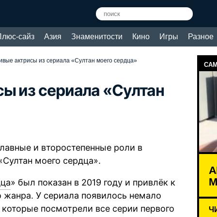
Плюс-сайз
Азия
Знаменитости
Кино
Игры
Разное
ивые актрисы из сериала «Султан моего сердца»
САМ
ы из сериала «Султан
главные и второстепенные роли в
«Султан моего сердца».
А
М
дца
» был показан в 2019 году и привлёк к
 жанра. У сериала появилось немало
 которые посмотрели все серии первого
Ч