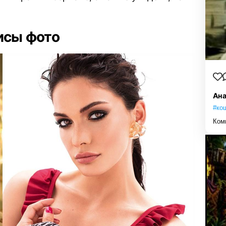
исы фото
Ана
#ко
Ком