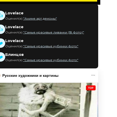
Lovelace
👍
Оценил(а)
"Аниме арт демоны"
Lovelace
👍
Оценил(а)
"Самые красивые ливанки (18 фото)"
Lovelace
❤️
Оценил(а)
"Самые красивые кубинки фото"
Блинцов
❤️
Оценил(а)
"Самые красивые кубинки фото"
Русские художники и картины
TOP