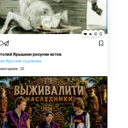
❤️
🔥
😮
👏
толий Ярышкин рисунки котов
шки #русские художники
ментариев:
10