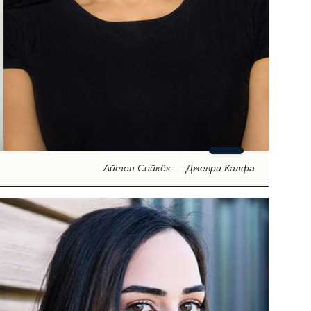
Айтен Сойкёк — Джеври Калфа