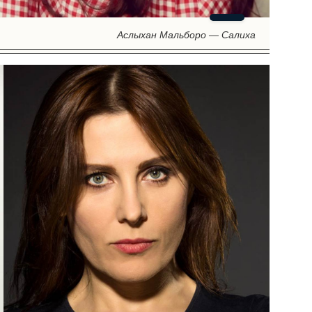
Аслыхан Мальборо — Салиха