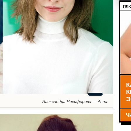
ПЛЮ
К
К
Э
Александра Никифорова — Анна
Ч