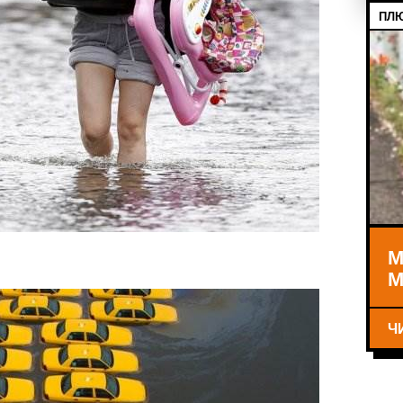
ПЛЮ
М
М
Ч