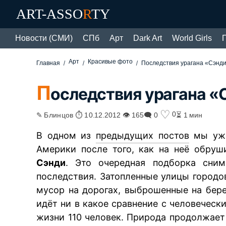
ART-ASSO
R
TY
Новости (СМИ)
СПб
Арт
Dark Art
World Girls
Арт
Красивые фото
Главная
Последствия урагана «Сэнд
П
оследствия урагана «
♡
0
✎ Блинцов ⏱ 10.12.2012 👁 165
🗨 0
⏳ 1 мин
В одном из
предыдущих постов
мы уже
Америки после того, как на неё обруш
Сэнди
. Это очередная подборка сним
последствия. Затопленные улицы город
мусор на дорогах, выброшенные на берег
идёт ни в какое сравнение с человечес
жизни 110 человек. Природа продолжает