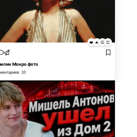
❤️
🔥
😮
👏
илин Монро фото
ментариев:
10