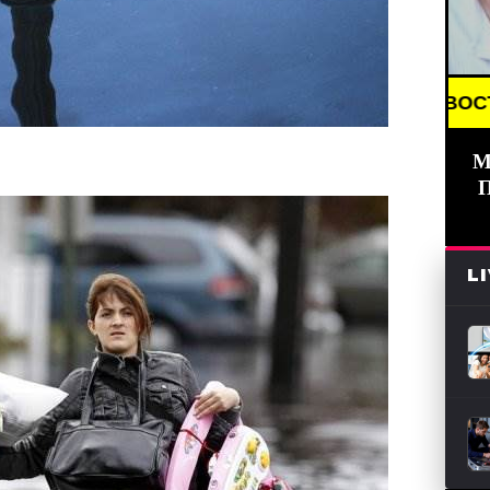
AKING NEWS /// НОВОСТИ (СМИ) /// СВЕЖИЕ НОВО
М
L