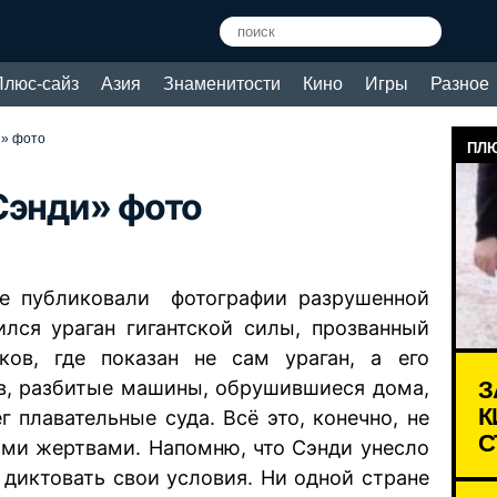
Плюс-сайз
Азия
Знаменитости
Кино
Игры
Разное
и» фото
ПЛЮ
Сэнди» фото
 публиковали фотографии разрушенной
ился ураган гигантской силы, прозванный
ков, где показан не сам ураган, а его
З
ов, разбитые машины, обрушившиеся дома,
К
 плавательные суда. Всё это, конечно, не
С
кими жертвами. Напомню, что Сэнди унесло
 диктовать свои условия. Ни одной стране