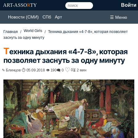
ART-ASSO
R
TY
Войти
Новости (СМИ)
СПб
Арт
☰ Меню
World Girls
Главная
Техника дыхания «4-7-8», которая позволяет
заснуть за одну минуту
Т
ехника дыхания «4-7-8», которая
позволяет заснуть за одну минуту
♡
0
✎ Блинцов ⏱ 05.09.2018 👁 190
🗨 0
⏳ 2 мин