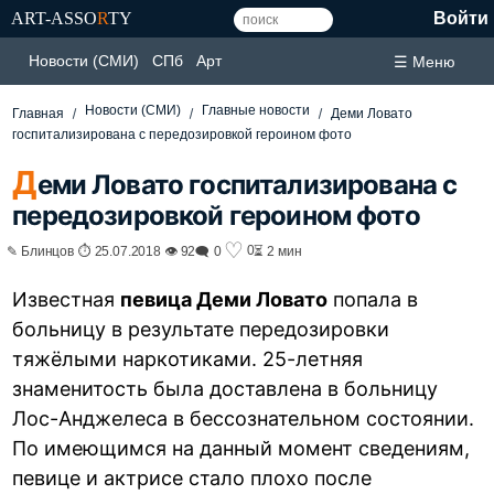
ART-ASSO
R
TY
Войти
Новости (СМИ)
СПб
Арт
☰ Меню
Новости (СМИ)
Главные новости
Главная
Деми Ловато
госпитализирована с передозировкой героином фото
Д
еми Ловато госпитализирована с
передозировкой героином фото
♡
0
✎ Блинцов ⏱ 25.07.2018 👁 92
🗨 0
⏳ 2 мин
Известная
певица Деми Ловато
попала в
больницу в результате передозировки
тяжёлыми наркотиками. 25-летняя
знаменитость была доставлена в больницу
Лос-Анджелеса в бессознательном состоянии.
По имеющимся на данный момент сведениям,
певице и актрисе стало плохо после