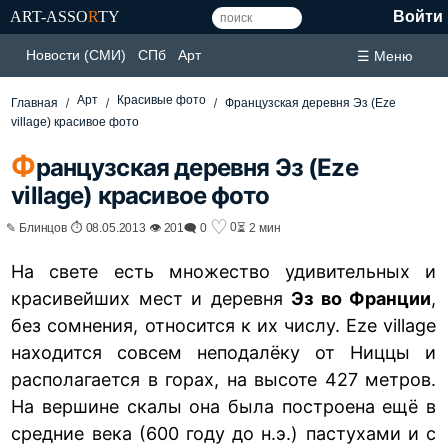
ART-ASSO
R
TY
Войти
Новости (СМИ)
СПб
Арт
☰ Меню
Арт
Красивые фото
Главная
Французская деревня Эз (Eze
village) красивое фото
Ф
ранцузская деревня Эз (Eze
village) красивое фото
♡
0
✎ Блинцов ⏱ 08.05.2013 👁 201
🗨 0
⏳ 2 мин
На свете есть множество удивительных и
красивейших мест и деревня
Эз во Франции
,
без сомнения, относится к их числу. Eze village
находится совсем неподалёку от Ниццы и
располагается в горах, на высоте 427 метров.
На вершине скалы она была построена ещё в
средние века (600 году до н.э.) пастухами и с