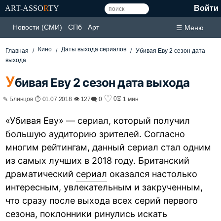
ART-ASSO
R
TY
Войти
Новости (СМИ)
СПб
Арт
☰ Меню
Кино
Даты выхода сериалов
Главная
Убивая Еву 2 сезон дата
выхода
У
бивая Еву 2 сезон дата выхода
♡
0
✎ Блинцов ⏱ 01.07.2018 👁 127
🗨 0
⏳ 1 мин
«Убивая Еву» — сериал, который получил
большую аудиторию зрителей. Согласно
многим рейтингам, данный сериал стал одним
из самых лучших в 2018 году. Британский
драматический
сериал
оказался настолько
интересным, увлекательным и закрученным,
что сразу после выхода всех серий первого
сезона, поклонники ринулись искать