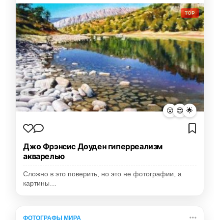
TOP
😮
😍
🌟
Джо Фрэнсис Доуден гиперреализм
акварелью
Сложно в это поверить, но это не фотографии, а
картины…
ФОТОГРАФЫ МИРА