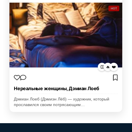
HOT
👏
🔥
❤️
Нереальные женщины, Дэмиан Лоеб
Дэмиан Лоеб (Дэмиэн Лёб) — художник, который
прославился своим потрясающим…