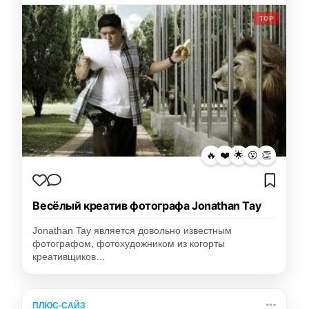
TOP
🔥
❤️
🌟
😮
👏
Весёлый креатив фотографа Jonathan Tay
Jonathan Tay является довольно известным
фотографом, фотохудожником из когорты
креативщиков…
ПЛЮС-САЙЗ