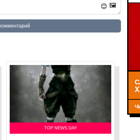
🖼️
😊
 комментарий
С
X
Ч
TOP NEWS DAY