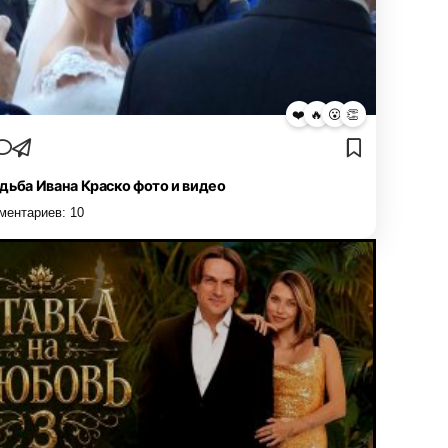
❤️
🔥
😮
👏
дьба Ивана Краско фото и видео
ментариев:
10