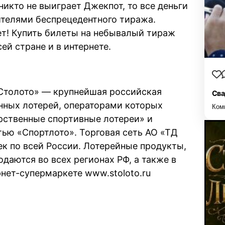
икто не выиграет Джекпот, то все деньги
телями беспрецедентного тиража.
т! Купить билеты на небывалый тираж
ей стране и в интернете.
Столото» — крупнейшая российская
Сва
нных лотерей, операторами которых
Ком
рственные спортивные лотереи» и
ью «Спортлото». Торговая сеть АО «ТД
ек по всей России. Лотерейные продукты,
даются во всех регионах РФ, а также в
нет-супермаркете www.stoloto.ru