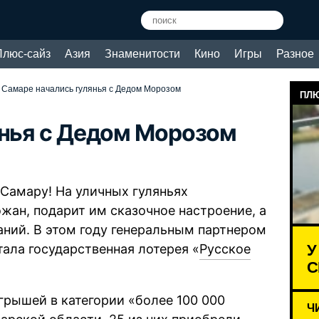
Плюс-сайз
Азия
Знаменитости
Кино
Игры
Разное
 Самаре начались гулянья с Дедом Морозом
ПЛЮ
нья с Дедом Морозом
 Самару! На уличных гуляньях
ан, подарит им сказочное настроение, а
ний. В этом году генеральным партнером
У
ала государственная лотерея «
Русское
С
грышей в категории «более 100 000
Ч