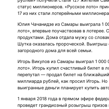
рублей» получили стали 127 жителей Сам
статус миллионеров. «Русское лото» пр
17 из них стали лотерейными миллионер
Юлия Чачанидзе из Самары выиграла 1 00
лото», впервые поучаствовав в лотерее. 
продуктами. Дома отдала мужу со слова
Шутка оказалась пророческой. Выигрыш 
загородного дома для всей семьи.
Игорь Викулов из Самары выиграл 1 000 
лото». Игорь купил счастливый билет в 
перепутал — продал билет на ближайший
миллиарда рублей, как просил Игорь. Но 
выигранные деньги планирует купить авт
1 января 2018 года в прямом эфире федер
проведет грандиозный розыгрыш призов н