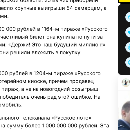
арской области. 25 из них приобрели
инесло крупные выигрыши 54 самарцам, а
ами.
0 000 рублей в 1164-м тираже «Русского
Счастливый билет она купила по пути за
ми: «Держи! Это наш будущий миллион!»
они решили вложить в покупку
000 рублей в 1204-м тираже «Русского
лотерейном киоске, причем продавец
 тираж, а не на новогодний розыгрыш
победитель очень рад этой ошибке. На
омобиль.
ального телеканала «Русское лото»
а сумму более 1 000 000 000 рублей. Эта