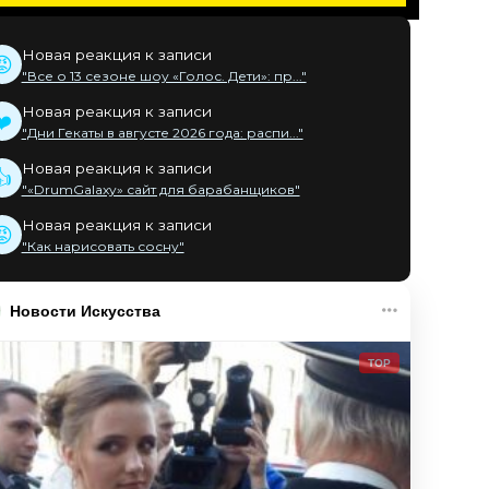
Новая реакция к записи
😡
"Все о 13 сезоне шоу «Голос. Дети»: пр..."
Новая реакция к записи
❤️
"Дни Гекаты в августе 2026 года: распи..."
Новая реакция к записи
👍
"«DrumGalaxy» сайт для барабанщиков"
Новая реакция к записи
😡
"Как нарисовать сосну"
Новости Искусства
TOP