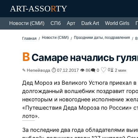
ART-ASSO
R
TY
Новости (СМИ)
СПб
Арт
Dark Art
World Girls
Новости (СМИ)
Праздники даты, поздравления
Главная
В
В
Самаре начались гуля
♡
0
✎ Непейвода ⏱ 07.12.2017 👁 86
🗨 0
⏳ 2 мин
Дед Мороз из Великого Устюга приехал в
долгожданный волшебник поздравит горож
некоторым и новогоднее исполнение жела
«Путешествия Деда Мороза по России» ст
лото
».
За последние два года обладателями выи