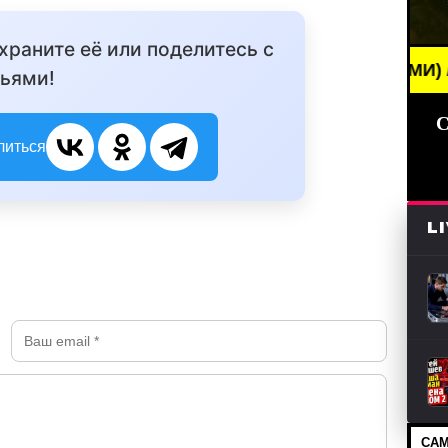
охраните её или поделитесь с
BREAKING NEWS /// НОВОСТИ (СМИ) /// СВЕЖИЕ Н
ьями!
С
литься
L
САМ