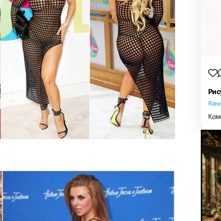
Рис
#ан
Ком