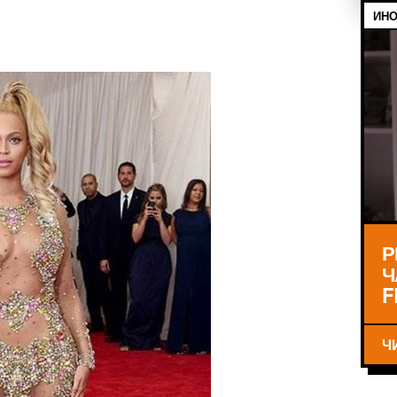
ИНО
Р
Ч
F
Ч