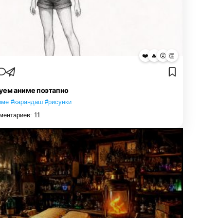
❤️
🔥
😮
👏
уем аниме поэтапно
име #карандаш #рисунки
ментариев:
11