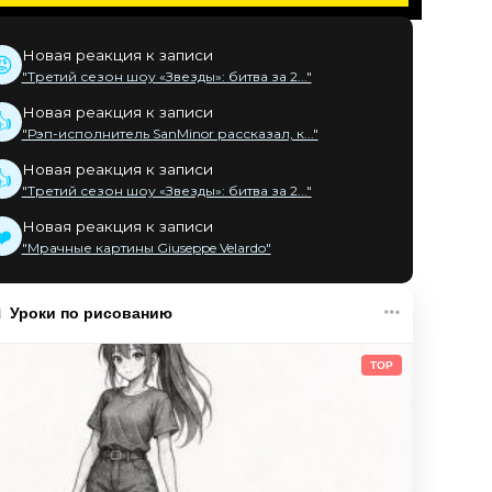
Новая реакция к записи
😡
"Третий сезон шоу «Звезды»: битва за 2..."
Новая реакция к записи
👍
"Рэп-исполнитель SanMinor рассказал, к..."
Новая реакция к записи
👍
"Третий сезон шоу «Звезды»: битва за 2..."
Новая реакция к записи
❤️
"Мрачные картины Giuseppe Velardo"
Уроки по рисованию
TOP