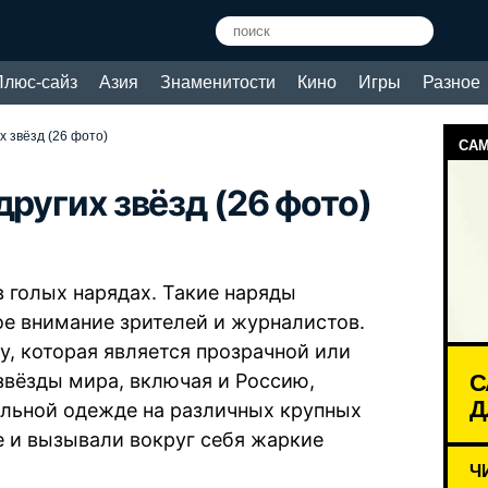
Плюс-сайз
Азия
Знаменитости
Кино
Игры
Разное
х звёзд (26 фото)
САМ
других звёзд (26 фото)
 голых нарядах. Такие наряды
е внимание зрителей и журналистов.
, которая является прозрачной или
С
 звёзды мира, включая и Россию,
Д
альной одежде на различных крупных
е и вызывали вокруг себя жаркие
Ч