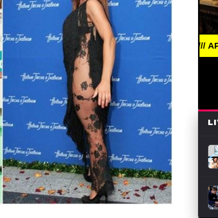
BREAKING NEWS /// АРТ /// ПИСАТЕЛИ И
L