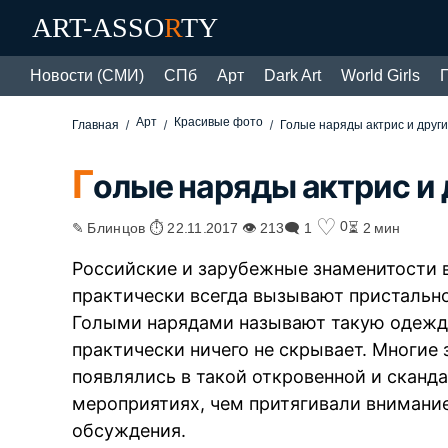
ART-ASSO
R
TY
Новости (СМИ)
СПб
Арт
Dark Art
World Girls
Арт
Красивые фото
Главная
Голые наряды актрис и други
Г
олые наряды актрис и 
♡
0
✎ Блинцов ⏱ 22.11.2017 👁 213
🗨 1
⏳ 2 мин
Российские и зарубежные знаменитости в
практически всегда вызывают пристально
Голыми нарядами называют такую одежду
практически ничего не скрывает. Многие
появлялись в такой откровенной и сканд
мероприятиях, чем притягивали внимани
обсуждения.