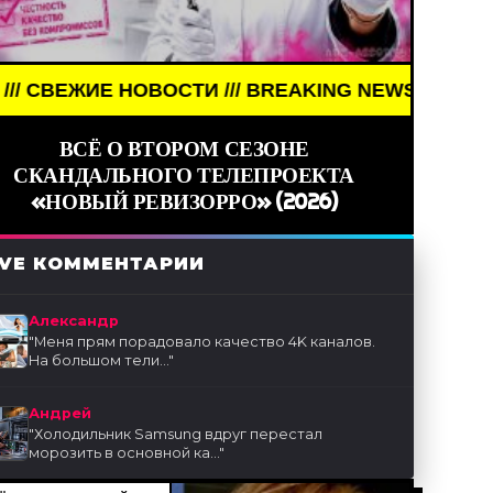
СТИ /// BREAKING NEWS /// НОВОСТИ (СМИ) /// С
ВСЁ О ВТОРОМ СЕЗОНЕ
СКАНДАЛЬНОГО ТЕЛЕПРОЕКТА
«НОВЫЙ РЕВИЗОРРО» (2026)
IVE КОММЕНТАРИИ
Александр
"
Меня прям порадовало качество 4K каналов.
На большом тели...
"
Андрей
"
Холодильник Samsung вдруг перестал
морозить в основной ка...
"