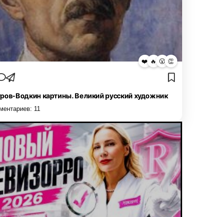
❤️
🔥
😮
👏
ров-Водкин картины. Великий русский художник
ментариев:
11