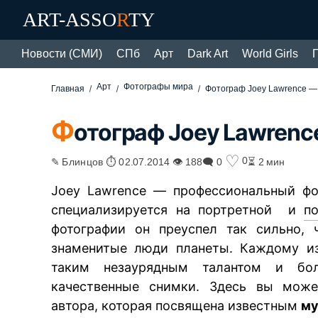
ART-ASSO
R
TY
Новости (СМИ)
СПб
Арт
Dark Art
World Girls
Арт
Фотографы мира
Главная
Фотограф Joey Lawrence —
Ф
отограф Joey Lawrenc
♡
0
✎ Блинцов ⏱ 02.07.2014 👁 188
🗨 0
⏳ 2 мин
Joey Lawrence — профессиональный фо
специализируется на портретной и
п
фотографии он преуспел так сильно, 
знаменитые люди планеты. Каждому из
таким незаурядным талантом и бол
качественные снимки. Здесь вы може
автора, которая посвящена известным
му