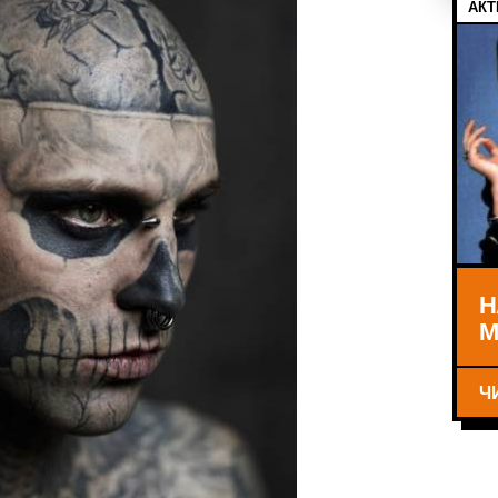
АКТ
Н
М
Ч