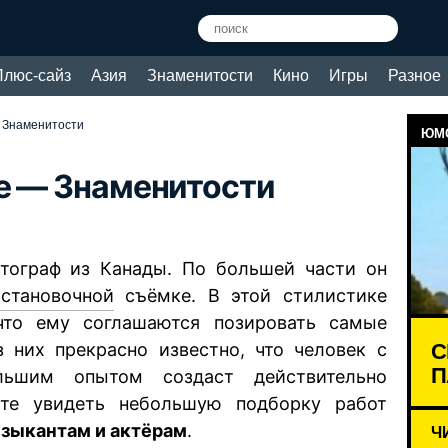
Плюс-сайз
Азия
Знаменитости
Кино
Игры
Разное
 Знаменитости
ЮМО
e — Знаменитости
тограф из Канады. По большей части он
остановочной
съёмке. В этой стилистике
что ему соглашаются позировать самые
С
 них прекрасно известно, что человек с
П
ьшим опытом создаст действительно
те увидеть небольшую подборку работ
зыкантам и актёрам
.
Ч