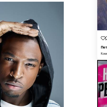
Пет
Ком