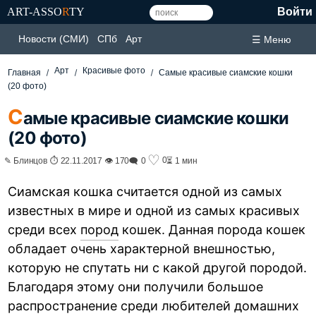
ART-ASSO
R
TY
Войти
Новости (СМИ)
СПб
Арт
☰ Меню
Арт
Красивые фото
Главная
Самые красивые сиамские кошки
(20 фото)
С
амые красивые сиамские кошки
(20 фото)
♡
0
✎ Блинцов ⏱ 22.11.2017 👁 170
🗨 0
⏳ 1 мин
Сиамская кошка считается одной из самых
известных в мире и одной из самых красивых
среди всех
пород
кошек. Данная порода кошек
обладает очень характерной внешностью,
которую не спутать ни с какой другой породой.
Благодаря этому они получили большое
распространение среди любителей домашних