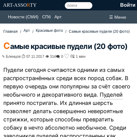
ART-ASSO
R
TY
Войти
Новости (СМИ)
СПб
Арт
☰ Меню
Арт
Красивые фото
Главная
Самые красивые пудели (20 фото)
С
амые красивые пудели (20 фото)
♡
0
✎ Блинцов ⏱ 07.11.2017 👁 314
🗨 0
⏳ 1 мин
Пудели сегодня считаются одними из самых
распространённых среди всех пород собак. В
первую очередь они популярны за счёт своего
необычного и декоративного вида.
Пуделей
принято постригать. Их длинная шерсть
позволяет делать совершенно невероятные
стрижки, которые способны превратить
собаку в нечто абсолютно необычное. Среди
заводчиков пуделей распространены как