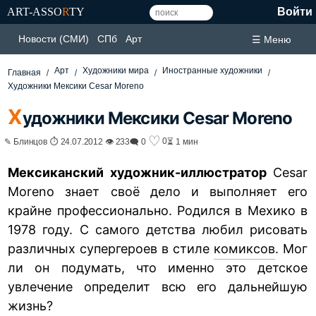
ART-ASSO
R
TY
Войти
Новости (СМИ)
СПб
Арт
☰ Меню
Арт
Художники мира
Иностранные художники
Главная
Художники Мексики Cesar Moreno
Х
удожники Мексики Cesar Moreno
♡
0
✎ Блинцов ⏱ 24.07.2012 👁 233
🗨 0
⏳ 1 мин
Мексиканский художник-иллюстратор
Cesar
Moreno знает своё дело и выполняет его
крайне профессионально. Родился в Мехико в
1978 году. С самого детства любил рисовать
различных супергероев в стиле
комиксов
. Мог
ли он подумать, что именно это детское
увлечение определит всю его дальнейшую
жизнь?