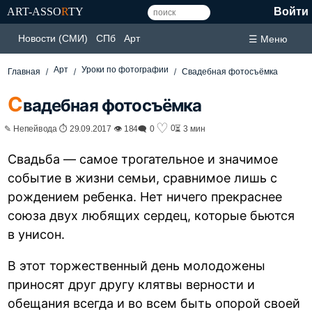
ART-ASSO
R
TY
Войти
Новости (СМИ)
СПб
Арт
☰ Меню
Арт
Уроки по фотографии
Главная
Свадебная фотосъёмка
С
вадебная фотосъёмка
♡
0
✎ Непейвода ⏱ 29.09.2017 👁 184
🗨 0
⏳ 3 мин
Свадьба — самое трогательное и значимое
событие в жизни семьи, сравнимое лишь с
рождением ребенка. Нет ничего прекраснее
союза двух любящих сердец, которые бьются
в унисон.
В этот торжественный день молодожены
приносят друг другу клятвы верности и
обещания всегда и во всем быть опорой своей