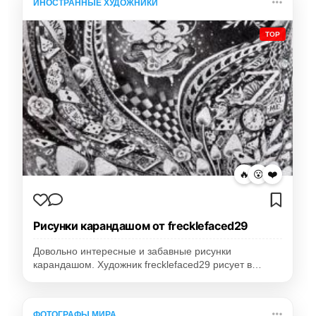
ИНОСТРАННЫЕ ХУДОЖНИКИ
TOP
🔥
😮
❤️
Рисунки карандашом от frecklefaced29
Довольно интересные и забавные рисунки
карандашом. Художник frecklefaced29 рисует в…
ФОТОГРАФЫ МИРА