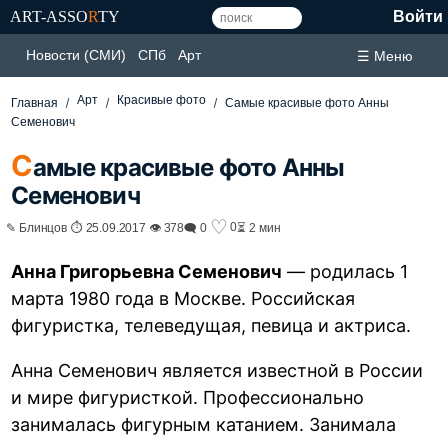
ART-ASSO
R
TY
Войти
Новости (СМИ)
СПб
Арт
☰ Меню
Арт
Красивые фото
Главная
Самые красивые фото Анны
Семенович
С
амые красивые фото Анны
Семенович
♡
0
✎ Блинцов ⏱ 25.09.2017 👁 378
🗨 0
⏳ 2 мин
Анна Григорьевна Семенович
— родилась 1
марта 1980 года в Москве. Российская
фигуристка, телеведущая, певица и актриса.
Анна Семенович является известной в России
и мире фигуристкой. Профессионально
занималась фигурным катанием. Занимала