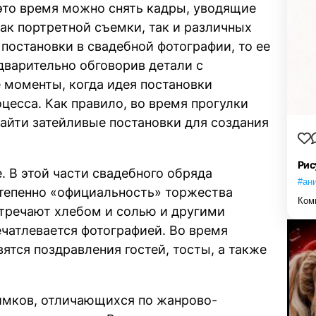
это время можно снять кадры, уводящие
как портретной съемки, так и различных
постановки в свадебной фотографии, то ее
дварительно обговорив детали с
е моменты, когда идея постановки
цесса. Как правило, во время прогулки
найти затейливые постановки для создания
Рис
. В этой части свадебного обряда
#ан
степенно «официальность» торжества
Ком
стречают хлебом и солью и другими
чатлевается фотографией. Во время
ятся поздравления гостей, тосты, а также
нимков, отличающихся по жанрово-