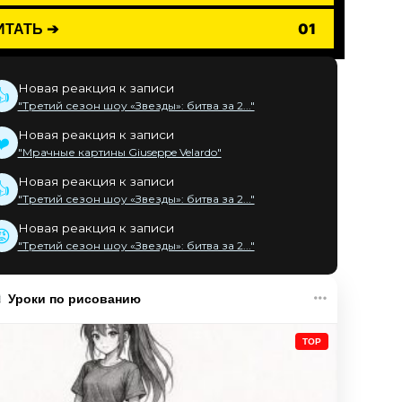
ИТАТЬ ➔
01
Новая реакция к записи
👍
"Третий сезон шоу «Звезды»: битва за 2..."
Новая реакция к записи
❤️
"Мрачные картины Giuseppe Velardo"
Новая реакция к записи
👍
"Третий сезон шоу «Звезды»: битва за 2..."
Новая реакция к записи
😡
"Третий сезон шоу «Звезды»: битва за 2..."
Уроки по рисованию
TOP