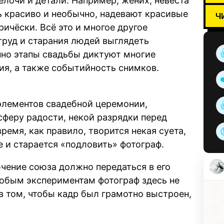
лочи и детали. Например, жених, невеста
нь красиво и необычно, надевают красивые
Ч
ичёски. Всё это и многое другое
труд и старания людей выглядеть
нно этапы свадьбы диктуют многие
я, а также событийность снимков.
элементов свадебной церемонии,
феру радости, некой разрядки перед
емя, как правило, творится некая суета,
е и старается «подловить» фотограф.
чение союза должно передаться в его
собым экспериментам фотограф здесь не
 в том, чтобы кадр был грамотно выстроен,