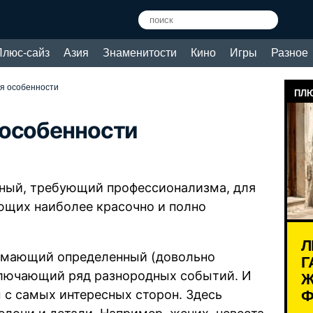
Плюс-сайз
Азия
Знаменитости
Кино
Игры
Разное
я особенности
ПЛЮ
 особенности
жный, требующий профессионализма, для
ющих наиболее красочно и полно
Л
анимающий определенный (довольно
Г
Ж
ключающий ряд разнородных событий. И
Ф
м с самых интересных сторон. Здесь