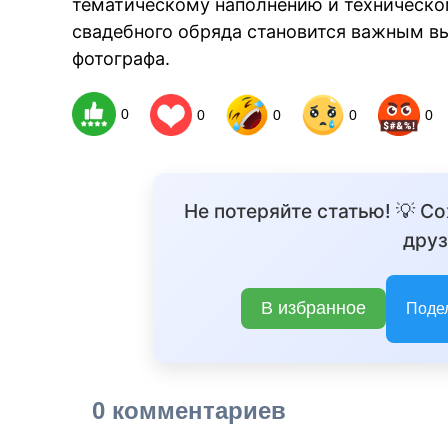
тематическому наполнению и техническо
свадебного обряда становится важным в
фотографа.
0
0
0
0
0
Не потеряйте статью! 💡 С
друз
В избранное
Поде
0 комментариев