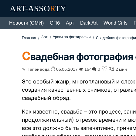
ART-ASSO
R
TY
Новости (СМИ)
СПб
Арт
Dark Art
World Girls
Арт
Уроки по фотографии
Главная
Свадебная фотографи
С
вадебная фотография
♡
0
✎ Непейвода ⏱ 05.05.2017 👁 154
🗨 0
⏳ 2 мин
Это особый жанр, многоплановый и сло
создания качественных снимков, отража
свадебный обряд.
Как известно, свадьба – это процесс, з
продолжительный) отрезок времени и в
все это должно быть запечатлено, приче