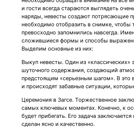
необходимо обращать внимание на все ме
и гости всегда стараются выглядеть оче
наряды, невесты создают потрясающие пр
необходимо отобразить в снимке, чтобы 
превосходно запомнились навсегда. Име
сложившиеся формы и способы выражени
Выделим основные из них:
Выкуп невесты. Один из «классических» 
шуточного содержания, создающий атмос
предстоящим «серьезным шагом». В это вр
и происходят забавные ситуации, которы
Церемония в Загсе. Торжественное заклю
самых ключевых моментах. Конечно, к о
будет прибегать. Его задача заключается
сделан ясно и качественно.