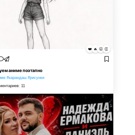
❤️
🔥
😮
👏
уем аниме поэтапно
име #карандаш #рисунки
ментариев:
11