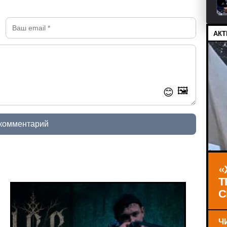
АКТ
🖼️
😊
 комментарий
«
Т
С
Ч