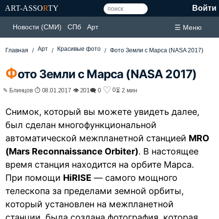
ART-ASSO
R
TY
Войти
Новости (СМИ)
СПб
Арт
☰ Меню
Арт
Красивые фото
Главная
Фото Земли с Марса (NASA 2017)
Ф
ото Земли с Марса (NASA 2017)
♡
0
✎ Блинцов ⏱ 08.01.2017 👁 201
🗨 0
⏳ 2 мин
Снимок, который вы можете увидеть далее,
был сделан многофункциональной
автоматической межпланетной станцией
MRO
(Mars Reconnaissance Orbiter)
. В настоящее
время станция находится на орбите Марса.
При помощи
HiRISE
— самого мощного
телескопа за пределами земной орбиты,
который установлен на межпланетной
станции, была создана фотография, которая