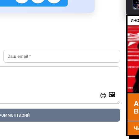
ИНО
🖼️
😊
A
В
 комментарий
Ч