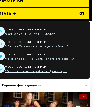
ИТАТЬ ➔
01
Новая реакция к записи
👍
"Самые смешные коты (20 фото)"
Новая реакция к записи
👍
"«Окно в Париж» актёры тогда и сейчас ..."
Новая реакция к записи
❤️
"Анонс преемника «Великолепного века»:..."
Новая реакция к записи
😂
"Все о 13 сезоне шоу «Голос. Дети»: пр..."
Горячие фото девушек
TOP