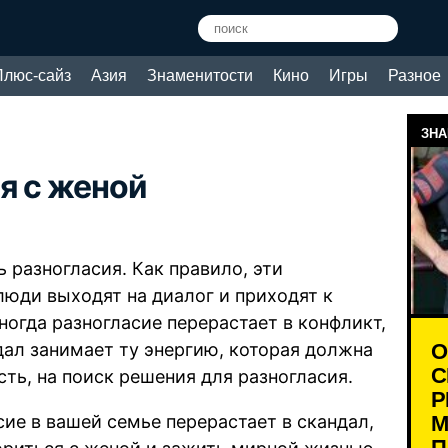
Плюс-сайз
Азия
Знаменитости
Кино
Игры
Разное
ЗНА
я с женой
ь разногласия. Как правило, эти
люди выходят на диалог и приходят к
огда разногласие перерастает в конфликт,
О
дал занимает ту энергию, которая должна
С
сть, на поиск решения для разногласия.
Р
М
сие в вашей семье перерастает в скандал,
П