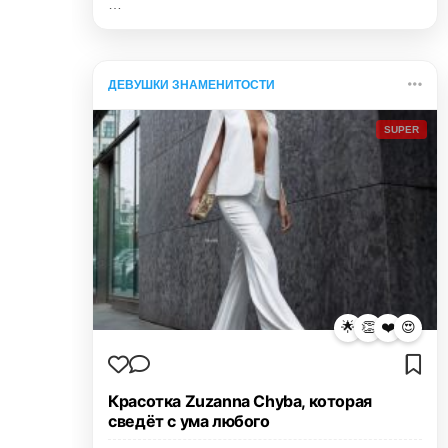
…
ДЕВУШКИ ЗНАМЕНИТОСТИ
SUPER
🌟
👏
❤️
😍
Красотка Zuzanna Chyba, которая
сведёт с ума любого