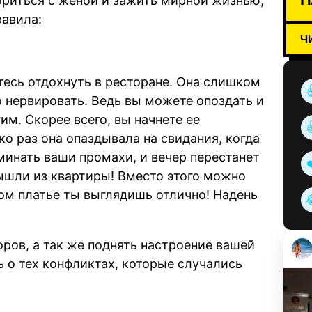
ориться с женой и зажить мирной жизнью,
равила:
Ч
тесь отдохнуть в ресторане. Она слишком
о нервировать. Ведь вы можете опоздать и
м. Скорее всего, вы начнете ее
о раз она опаздывала на свидания, когда
минать ваши промахи, и вечер перестанет
ышли из квартиры! Вместо этого можно
том платье ты выглядишь отлично! Надень
ров, а так же поднять настроение вашей
ь о тех конфликтах, которые случались