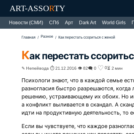
ART-ASSO
R
TY
Новости (СМИ)
СПб
Арт
Dark Art
World Girls
Разное
Главная
Как перестать ссориться с женой
К
ак перестать ссоритьс
♡
0
✎ Непейвода ⏱ 21.12.2016 👁 82
🗨 0
⏳ 2 мин
Психологи знают, что в каждой семье ест
разногласия быстро разрешаются, когда 
решению, устраивающему их обоих. Но ин
а конфликт выливается в скандал. А скан
идти на продуктивную деятельность, то е
Если вы чувствуете, что каждое разногла