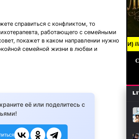
ожете справиться с конфликтом, то
сихотерапевта, работающего с семейными
совет, покажет в каком направлении нужно
REAKING NEWS /// НОВОСТИ (СМИ) /// СВЕЖИЕ НО
покойной семейной жизни в любви и
С
L
охраните её или поделитесь с
ьями!
литься