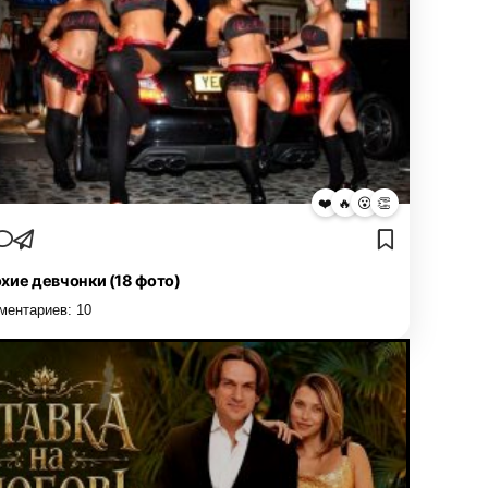
❤️
🔥
😮
👏
хие девчонки (18 фото)
ментариев:
10