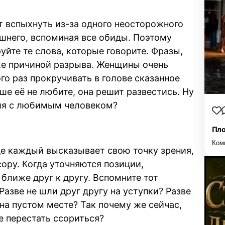
 вспыхнуть из-за одного неосторожного
ишнего, вспоминая все обиды. Поэтому
йте те слова, которые говорите. Фразы,
же причиной разрыва. Женщины очень
го раз прокручивать в голове сказанное
ьше её не любите, она решит развестись. Ну
ния с любимым человеком?
Пло
Ком
де каждый высказывает свою точку зрения,
ру. Когда уточняются позиции,
ближе друг к другу. Вспомните тот
Разве не шли друг другу на уступки? Разве
на пустом месте? Так почему же сейчас,
те перестать ссориться?