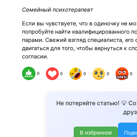
Семейный психотерапевт
Если вы чувствуете, что в одиночку не м
попробуйте найти квалифицированного п
парами. Свежий взгляд специалиста, его 
B
двигаться для того, чтобы вернуться к с
согласии.
0
0
0
0
0
Не потеряйте статью! 💡 С
друз
В избранное
Поде